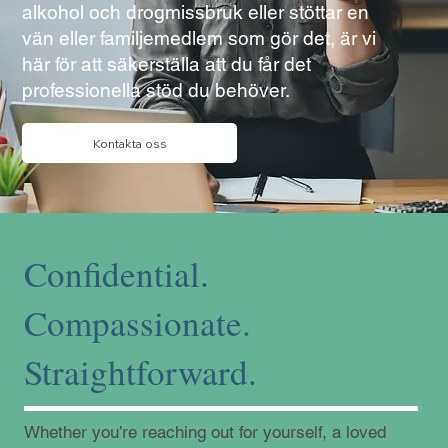
alkohol och drogmissbruk eller stöttar en
vän eller familjemedlem som gör det, är vi
här för att säkerställa att du får det
professionella stöd du behöver.
Kontakta oss
Confidential.
Compassionate.
Straightforward.
Whether you’re reaching out for yourself, a loved