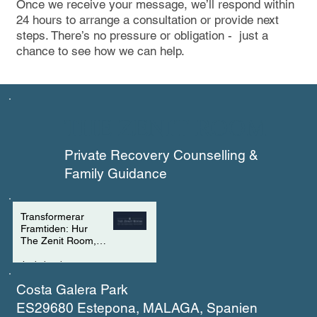
Once we receive your message, we’ll respond within
24 hours to arrange a consultation or provide next
steps. There’s no pressure or obligation - just a
chance to see how we can help.
THE ZENIT ROOM
Private Recovery Counselling &
Family Guidance
Transformerar
Framtiden: Hur
The Zenit Room,
Recovery Coach
Academy, London
4 min läsning
och CCAR skapar
Costa Galera Park
vägar till tillfrisknad
ES29680 Estepona, MALAGA, Spanien