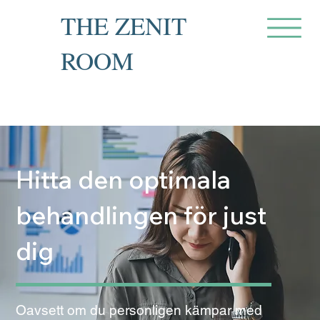
THE ZENIT
ROOM
Private Recovery Counselling
& Family Guidance
Hitta den optimala
behandlingen för just
dig
Oavsett om du personligen kämpar med