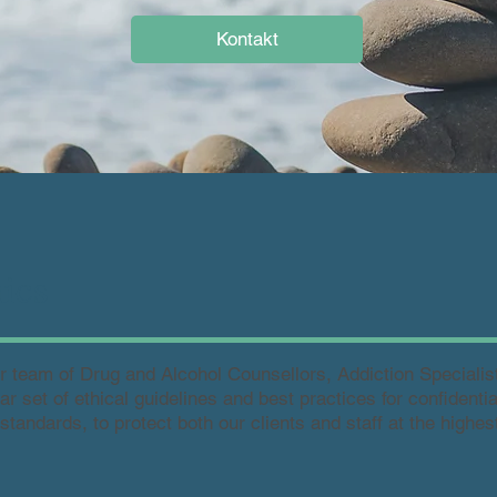
Kontakt
ics
r team of Drug and Alcohol Counsellors, Addiction Speciali
 set of ethical guidelines and best practices for confidentia
 standards, to protect both our clients and staff at the highest