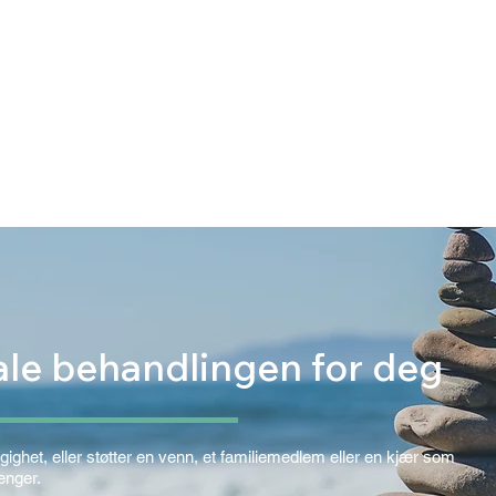
ale behandlingen for deg
ghet, eller støtter en venn, et familiemedlem eller en kjær som
renger.