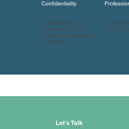
Confidentiality
Professio
Confidentiality is a
Staff foll
foundational ethical
ethics as 
principle in counselling
& coaching.
Let's Talk