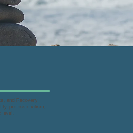
sts, and Recovery
lity, professionalism,
 level.