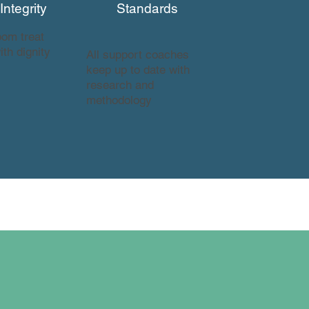
ntegrity
Standards
oom treat
ith dignity
All support coaches
keep up to date with
research and
methodology