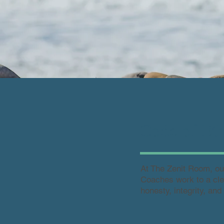
Code of Eth
At The Zenit Room, ou
Coaches work to a clear
honesty, integrity, and