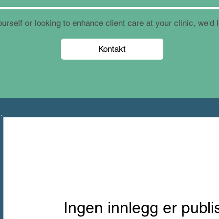
urself or looking to enhance client care at your clinic, we'd 
Kontakt
Ingen innlegg er publi