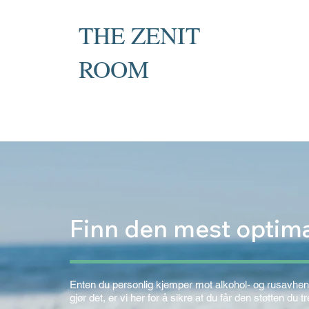
THE ZENIT
ROOM
Private Recovery Counselling
& Family Guidance
Finn den mest optim
Enten du personlig kjemper mot alkohol- og rusavhengi
gjør det, er vi her for å sikre at du får den støtten du t