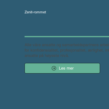
Zenit-rommet
Etiske retningslinjer
Alle våre ansatte og samarbeidspartnere arbeide
for konfidensialitet, profesjonalitet, ærlighet,
ansatte på høyeste nivå.
Les mer