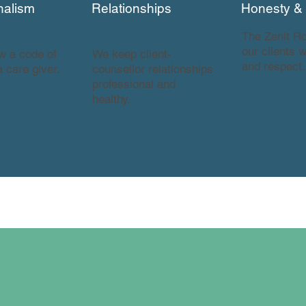
nalism
Relationships
Honesty & I
The Zenit R
our clients w
ow a code of
We keep client-
and respect.
a care giver.
counsellor relationships
professional and
healthy.